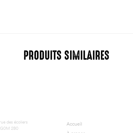
PRODUITS SIMILAIRES
DRE
NAVIGATION
ue des écoliers
Accueil
, G0M 2B0