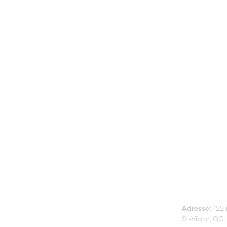
NOUS JOIN
Adresse:
122 r
St-Victor, QC