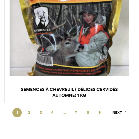
SEMENCES À CHEVREUIL ( DÉLICES CERVIDÉS
AUTOMNE) 1 KG
1
2
3
4
…
7
8
9
NEXT